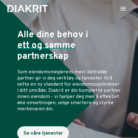
Alle dine behov i
ett og samme
partnerskap
Som eiendomsmeglerens mest betrodde
partner gir vi deg verktøy og tjenester til å
sette en ny standard for eiendomsopplevelser
i ditt område. Diakrit er din komplette partner
innen eiendom - vi hjelper deg med å effektivt
øke omsetningen, selge smartere og styrke
merkevaren din.
Se våre tjenester