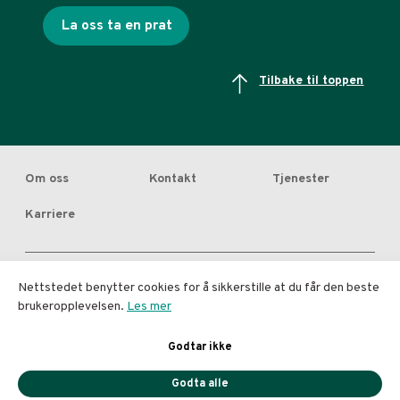
La oss ta en prat
Tilbake til toppen
Om oss
Kontakt
Tjenester
Karriere
Nettstedet benytter cookies for å sikkerstille at du får den beste
brukeropplevelsen.
Les mer
Copyright © Diakrit 2026. Diakrit is a registered trademark for Diakrit AB.
All rights reserved.
Godtar ikke
Terms of use
|
Privacy Policy
|
Cookie Policy
Godta alle