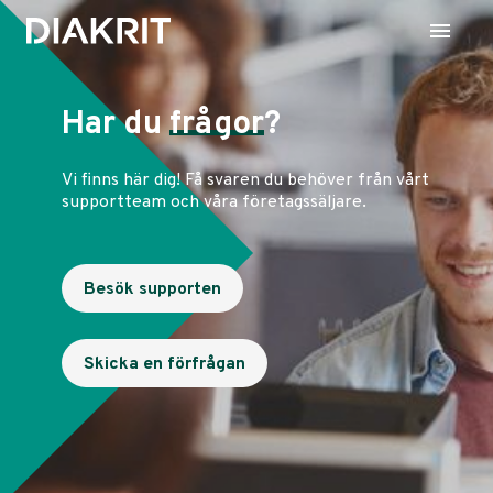
Har du
frågor
?
Vi finns här dig! Få svaren du behöver från vårt
supportteam och våra företagssäljare.
Besök supporten
Skicka en förfrågan