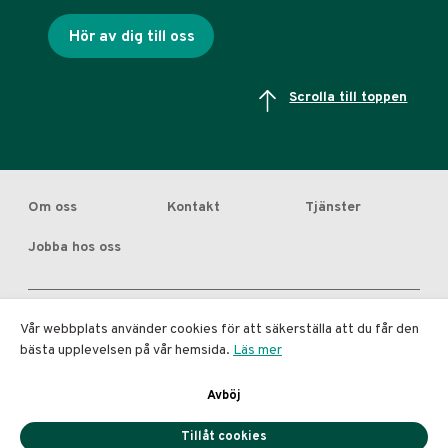
Hör av dig till oss
Scrolla till toppen
Om oss
Kontakt
Tjänster
Jobba hos oss
Vår webbplats använder cookies för att säkerställa att du får den
bästa upplevelsen på vår hemsida.
Läs mer
Copyright © Diakrit 2026. Diakrit is a registered trademark for Diakrit AB.
All rights reserved.
Avböj
Terms of use
|
Privacy Policy
|
Cookie Policy
Tillåt cookies